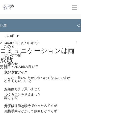
​
若林克友スナンタ製作所
記事
この頃
2024年8月9日
読了時間: 2分
この頃
コミュニケーションは両
せいかつ部
成敗
お知らせ
更新日：
2024年8月12日
少年少女
大好きなアイス
こんなに暑いのだから食べたくなるんですが
どうでもいいこと
今年はあまり買いません
ごはん
つくることを覚えました
暮らす家
昨年は甘酒と餡子で作ったのですが
スナンタええとこ
結構手間がかかって数回しか作らず