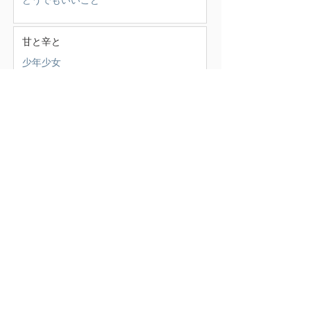
どうでもいいこと
甘と辛と
少年少女
この頃
（388）
388件の記事
せいかつ部
（38）
38件の記事
お知らせ
（4）
4件の記事
少年少女
（147）
147件の記事
どうでもいいこと
（71）
71件の記事
ごはん
（18）
18件の記事
暮らす家
（17）
17件の記事
スナンタええとこ
（49）
49件の記事
食べるもの
（37）
37件の記事
本
（21）
21件の記事
仕事
（36）
36件の記事
エキサイティン
（9）
9件の記事
アレルギー
（2）
2件の記事