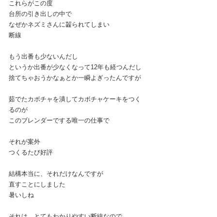
これらがこの度
台所の引き出しの中で
なぜかネズミさんに齧られてしまい
断線
もう出番も少ないんだし
というか出番が少なくなって12年も経つんだし
捨てちゃおうかなぁとか一瞬よぎったんですが
茹でたカボチャを潰してカボチャケーキをつく
るのが
このブレンダーでする唯一の仕事で
それが案外
つくるたび好評
結構本当に、それだけなんですが
直すことにしました
暑いしね
それは、とてもわかりやすい断線なので