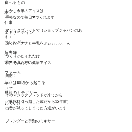
食べるもの
しかし今年のアイスは
本
手軽なので毎日❤︎つくれます
仕事
マジックブレッドで（ショップジャパンのあ
エキサイティン
れ）
アレルギー
凍ったバナナと牛乳をぶぃぃぃぃーん
超夫婦
つくりかたそれだけ
世界の真ん中
材料それだけの健康アイス
ファーム
無敵！
革命は周辺から起こる
さて
無題のカテゴリー
そのマジックブレッドが来てから
（札幌に引っ越した歳だから12年前）
おでかけ
出番が減ってしまった方達がいます
ブレンダーと手動のミキサー