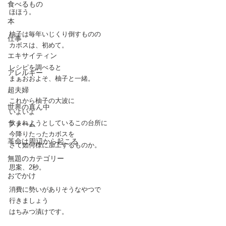
食べるもの
ほほう。
本
柚子は毎年いじくり倒すものの
仕事
カボスは、初めて。
エキサイティン
レシピを調べると
アレルギー
まぁおおよそ、柚子と一緒。
超夫婦
これから柚子の大波に
世界の真ん中
いよいよ
飲まれようとしているこの台所に
ファーム
今降りたったカボスを
革命は周辺から起こる
さて如何様に加工するものか。
無題のカテゴリー
思案、2秒。
おでかけ
消費に勢いがありそうなやつで
行きましょう
はちみつ漬けです。