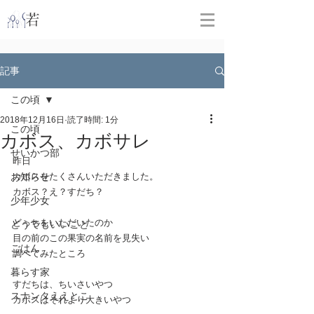
​
若林克友スナンタ製作所
記事
この頃
2018年12月16日
読了時間: 1分
この頃
カボス、カボサレ
せいかつ部
昨日
お知らせ
カボスをたくさんいただきました。
カボス？え？すだち？
少年少女
どっちをいただいたのか
どうでもいいこと
目の前のこの果実の名前を見失い
ごはん
調べてみたところ
暮らす家
すだちは、ちいさいやつ
スナンタええとこ
カボスはそれより大きいやつ