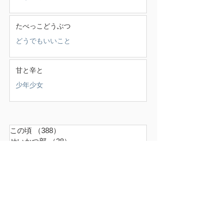
たべっこどうぶつ
どうでもいいこと
甘と辛と
少年少女
この頃
（388）
388件の記事
せいかつ部
（38）
38件の記事
お知らせ
（4）
4件の記事
少年少女
（147）
147件の記事
どうでもいいこと
（71）
71件の記事
ごはん
（18）
18件の記事
暮らす家
（17）
17件の記事
スナンタええとこ
（49）
49件の記事
食べるもの
（37）
37件の記事