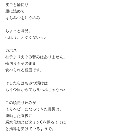
皮ごと輪切り
瓶に詰めて
はちみつを注ぐのみ。
ちょっと味見。
ほほう、えぐくないっ♪
カボス
柚子よりえぐみ苦みはありません。
輪切りもそのまま
食べられる程度です。
そしたらはちみつ漬けは
もう今日からでも食べれちゃうっ♪
この頃走り込みが
よりヘビーになってきた長男は。
運動した直後に
炭水化物とビタミンCを採るように
と指導を受けているようで。