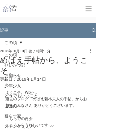
​
若林克友スナンタ製作所
記事
この頃
2018年10月10日
読了時間: 1分
この頃
めばえ手帖から、ようこ
せいかつ部
そ。
お知らせ
更新日：
2019年1月14日
少年少女
ようこそ、Wixへ。 
どうでもいいこと
過去のブログ「めばえ若林夫人の手帖」からお
越しのみなさん ありがとうございます。 
ごはん
暮らす家
こちらでの再会 
こころからうれしいですっ♪  
スナンタええとこ