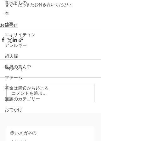
食べるもの
よかったらまたお付き合いください。  
本
仕事
お知らせ
エキサイティン
アレルギー
超夫婦
世界の真ん中
コメント
ファーム
革命は周辺から起こる
コメントを追加…
無題のカテゴリー
おでかけ
赤いメガネの