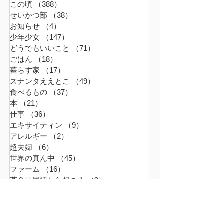
この頃
（388）
388件の記事
せいかつ部
（38）
38件の記事
お知らせ
（4）
4件の記事
少年少女
（147）
147件の記事
どうでもいいこと
（71）
71件の記事
ごはん
（18）
18件の記事
暮らす家
（17）
17件の記事
スナンタええとこ
（49）
49件の記事
食べるもの
（37）
37件の記事
本
（21）
21件の記事
仕事
（36）
36件の記事
エキサイティン
（9）
9件の記事
アレルギー
（2）
2件の記事
超夫婦
（6）
6件の記事
世界の真ん中
（45）
45件の記事
ファーム
（16）
16件の記事
革命は周辺から起こる
（9）
9件の記事
無題のカテゴリー
（0）
0件の記事
おでかけ
（2）
2件の記事