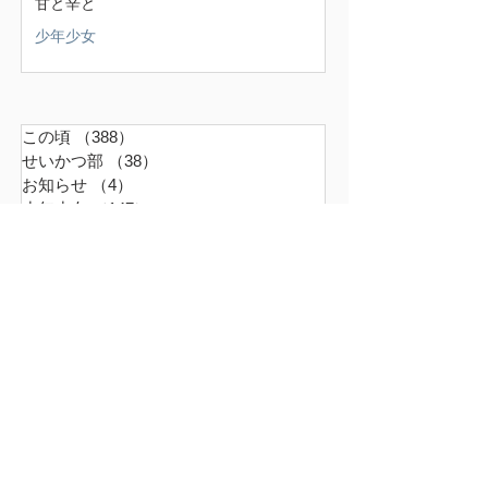
甘と辛と
少年少女
この頃
（388）
388件の記事
せいかつ部
（38）
38件の記事
お知らせ
（4）
4件の記事
少年少女
（147）
147件の記事
どうでもいいこと
（71）
71件の記事
ごはん
（18）
18件の記事
暮らす家
（17）
17件の記事
スナンタええとこ
（49）
49件の記事
食べるもの
（37）
37件の記事
本
（21）
21件の記事
仕事
（36）
36件の記事
エキサイティン
（9）
9件の記事
アレルギー
（2）
2件の記事
超夫婦
（6）
6件の記事
世界の真ん中
（45）
45件の記事