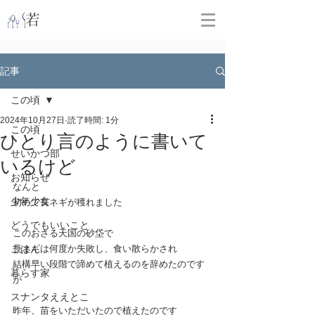
​
若林克友スナンタ製作所
記事
この頃
2024年10月27日
読了時間: 1分
この頃
ひとり言のように書いて
せいかつ部
いるけど
お知らせ
なんと
少年少女
初めて長ネギが穫れました
どうでもいいこと
このおさる天国の砂垈で
ごはん
長ネギは何度か失敗し、食い散らかされ
結構早い段階で諦めて植えるのを辞めたのです
暮らす家
が
スナンタええとこ
昨年、苗をいただいたので植えたのです