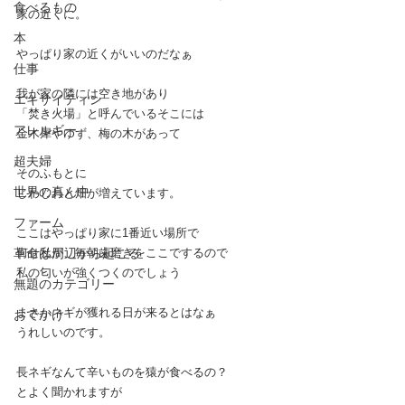
食べるもの
家の近くに。
本
やっぱり家の近くがいいのだなぁ
仕事
我が家の隣には空き地があり
エキサイティン
「焚き火場」と呼んでいるそこには
アレルギー
金木犀やゆず、梅の木があって
超夫婦
そのふもとに
世界の真ん中
じわじわと畑が増えています。
ファーム
ここはやっぱり家に1番近い場所で
革命は周辺から起こる
何せ私が、毎朝歯磨きをここでするので
私の匂いが強くつくのでしょう
無題のカテゴリー
まさかネギが獲れる日が来るとはなぁ
おでかけ
うれしいのです。
長ネギなんて辛いものを猿が食べるの？
とよく聞かれますが