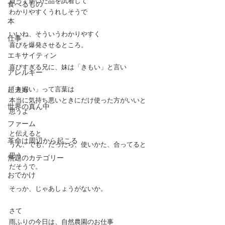
買って届いた品を試着して
食べるもの
わかりやすくうれしそうで
本
いいね、そういうわかりやすく
仕事
喜びを爆発させるところ。
エキサイティン
喜びすぎる兄に、妹は「きもい」と言い
アレルギー
超夫婦
「きもい」って言葉は
本当に気持ち悪いときにだけ使った方がいいと
世界の真ん中
思うよ
ファーム
と伝えると
革命は周辺から起こる
うん、でも、だったら、使いかた、合ってると
思う
無題のカテゴリー
だそうで。
おでかけ
そっか、じゃあしょうがないか。
さて
雨ふりの今日は、自然農園のお仕事