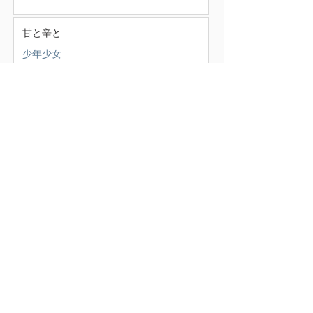
甘と辛と
少年少女
この頃
（388）
388件の記事
せいかつ部
（38）
38件の記事
お知らせ
（4）
4件の記事
少年少女
（147）
147件の記事
どうでもいいこと
（71）
71件の記事
ごはん
（18）
18件の記事
暮らす家
（17）
17件の記事
スナンタええとこ
（49）
49件の記事
食べるもの
（37）
37件の記事
本
（21）
21件の記事
仕事
（36）
36件の記事
エキサイティン
（9）
9件の記事
アレルギー
（2）
2件の記事