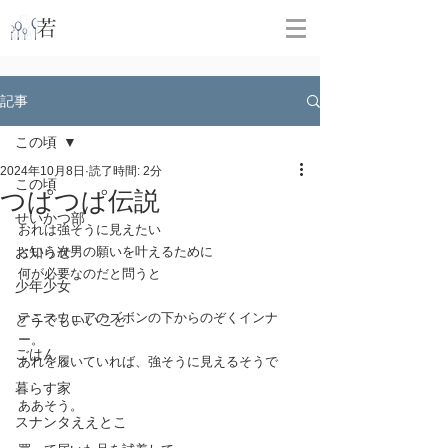
​
若林克友スナンタ製作所
記事
この頃
2024年10月8日
読了時間: 2分
この頃
つぱつぱ伝説
せいかつ部
おれは強そうに見えたい
お知らせ
という次男の願いを叶えるために
何が必要なのだと問うと
少年少女
テニスウェアのズボンの下からのぞくインナ
どうでもいいこと
ー。
ごはん
あれを履いていれば、強そうに見えるそうで
暮らす家
ああそう。
スナンタええとこ