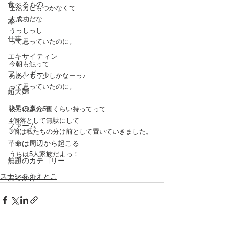
食べるもの
全然カビもつかなくて
大成功だな
本
うっしっし
仕事
って思っていたのに。
エキサイティン
今朝も触って
アレルギー
ああ、もう少しかなーっ♪
って思っていたのに。
超夫婦
世界の真ん中
彼らは多分6個くらい持ってって
4個落として無駄にして
ファーム
3個は私たちの分け前として置いていきました。
革命は周辺から起こる
うちは5人家族だよっ！
無題のカテゴリー
スナンタええとこ
おでかけ