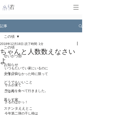
​
若林克友スナンタ製作所
記事
この頃
2018年12月18日
読了時間: 1分
この頃
ちゃんと人数数えなさい
せいかつ部
よ
お知らせ
いつもたいてい家にいるのに
少年少女
たまにいなかった時に限って
どうでもいいこと
サルが来て
ごはん
干し柿を食べて行きました。
暮らす家
さるのばかっ！
スナンタええとこ
今年第二弾の干し柿は