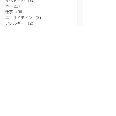
食べるもの
（37）
37件の記事
本
（21）
21件の記事
仕事
（36）
36件の記事
エキサイティン
（9）
9件の記事
アレルギー
（2）
2件の記事
超夫婦
（6）
6件の記事
世界の真ん中
（45）
45件の記事
ファーム
（16）
16件の記事
革命は周辺から起こる
（9）
9件の記事
無題のカテゴリー
（0）
0件の記事
おでかけ
（2）
2件の記事
2025年10月
（3）
3件の記事
2025年9月
（9）
9件の記事
2025年2月
（2）
2件の記事
2024年12月
（2）
2件の記事
2024年11月
（6）
6件の記事
2024年10月
（24）
24件の記事
2024年9月
（23）
23件の記事
2024年8月
（25）
25件の記事