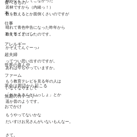
棚卸なんてしてこなかった
食べるもの
若林ですから（内緒っ！）
本
数を数えるとか面倒くさいのですが
仕事
晴れて青色申告になった昨年から
エキサイティン
数えることにしたのです。
アレルギー
かぞえてんぐーっ♪
超夫婦
ってつい思い出すのですが。
世界の真ん中
あれは今もやっていますか。
ファーム
もう教育テレビを見る年の人は
革命は周辺から起こる
いなくなりまして
「おかあさんといっしょ」とか
無題のカテゴリー
遥か昔のようです。
おでかけ
もうやってないかな
だいすけお兄さんがいないもんなー。
さて。