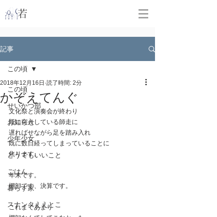
​
若林克友スナンタ製作所
記事
この頃
2018年12月16日
読了時間: 2分
この頃
かぞえてんぐ
せいかつ部
文化祭と演奏会が終わり
お知らせ
既に突入している師走に
遅ればせながら足を踏み入れ
少年少女
既に数日経ってしまっていることに
焦ります。
どうでもいいこと
ごはん
年末です。
棚卸です、決算です。
暮らす家
スナンタええとこ
これまであまり