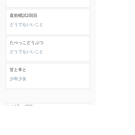
直前模試2回目
どうでもいいこと
たべっこどうぶつ
どうでもいいこと
甘と辛と
少年少女
この頃
（388）
388件の記事
せいかつ部
（38）
38件の記事
お知らせ
（4）
4件の記事
少年少女
（147）
147件の記事
どうでもいいこと
（71）
71件の記事