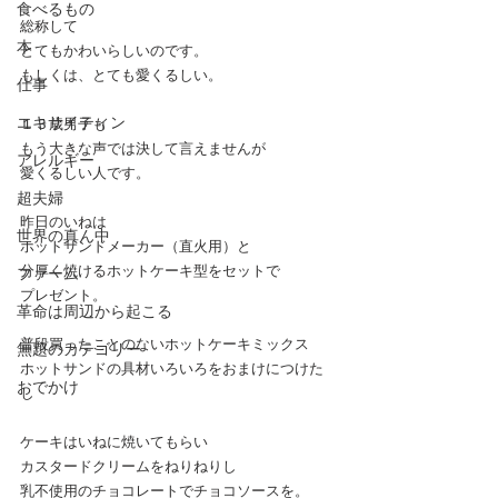
食べるもの
総称して
本
とてもかわいらしいのです。
もしくは、とても愛くるしい。
仕事
エキサイティン
１３歳男子も
もう大きな声では決して言えませんが
アレルギー
愛くるしい人です。
超夫婦
昨日のいねは
世界の真ん中
ホットサンドメーカー（直火用）と
分厚く焼けるホットケーキ型をセットで
ファーム
プレゼント。
革命は周辺から起こる
普段買ったことのないホットケーキミックス
無題のカテゴリー
ホットサンドの具材いろいろをおまけにつけた
おでかけ
し
ケーキはいねに焼いてもらい
カスタードクリームをねりねりし
乳不使用のチョコレートでチョコソースを。