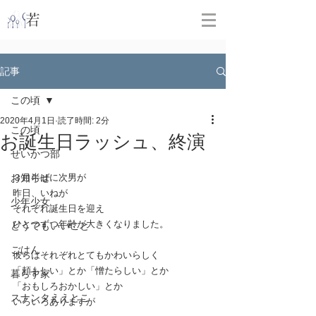
​
若林克友スナンタ製作所
記事
この頃
2020年4月1日
読了時間: 2分
この頃
お誕生日ラッシュ、終演
せいかつ部
お知らせ
３月半ばに次男が
昨日、いねが
少年少女
それぞれ誕生日を迎え
ひとつずつ年齢が大きくなりました。
どうでもいいこと
ごはん
彼らはそれぞれとてもかわいらしく
「頼もしい」とか「憎たらしい」とか
暮らす家
「おもしろおかしい」とか
スナンタええとこ
いろいろありますが