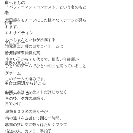
食べるもの
「パフォーマンスコンテスト」という名のもと
本
に
武田節をモチーフにした様々なステージが見ら
仕事
れます。
エキサイティン
もっちゃんといねが所属する
アレルギー
地元富士川町のヨサコイチームは
超夫婦
今年、審査員特別賞。
小さい子から７０代まで、幅広い年齢層が
世界の真ん中
ひとつのチームでひとつの曲を踊っていること
が
ファーム
このチームの凄みです。
革命は周辺から起こる
お楽しみはコンテストだけじゃなく
無題のカテゴリー
その後、夕方の総踊り。
おでかけ
総勢５００名の踊り子が
街の通りを占拠して踊る一時間。
駅前の狭い空に数々はためくフラフ
沿道の人、カメラ、手拍子