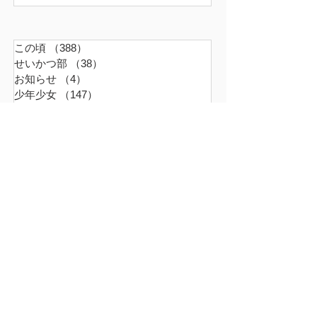
この頃
（388）
388件の記事
せいかつ部
（38）
38件の記事
お知らせ
（4）
4件の記事
少年少女
（147）
147件の記事
どうでもいいこと
（71）
71件の記事
ごはん
（18）
18件の記事
暮らす家
（17）
17件の記事
スナンタええとこ
（49）
49件の記事
食べるもの
（37）
37件の記事
本
（21）
21件の記事
仕事
（36）
36件の記事
エキサイティン
（9）
9件の記事
アレルギー
（2）
2件の記事
超夫婦
（6）
6件の記事
世界の真ん中
（45）
45件の記事
ファーム
（16）
16件の記事
革命は周辺から起こる
（9）
9件の記事
無題のカテゴリー
（0）
0件の記事