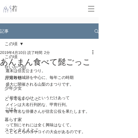
​
若林克友スナンタ製作所
記事
この頃
2019年4月10日
読了時間: 2分
この頃
あんまん食べて髭ごっこ
せいかつ部
週末は信玄公まつり。
お知らせ
甲府舞鶴城跡を中心に、毎年この時期
盛大に開催される山梨のまつりです。
少年少女
「信玄公まつり」というだけあって
どうでもいいこと
メインは大名行列的な、甲冑行列。
ごはん
毎年有名な俳優さんが信玄公役を果たします。
暮らす家
って別にそれには全く興味はなくて。
スナンタええとこ
こどもたちのヨサコイの大会があるのです。