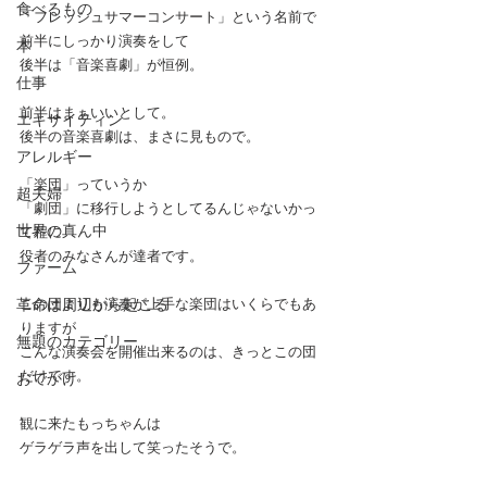
食べるもの
「フレッシュサマーコンサート」という名前で
前半にしっかり演奏をして
本
後半は「音楽喜劇」が恒例。
仕事
前半はまぁいいとして。
エキサイティン
後半の音楽喜劇は、まさに見もので。
アレルギー
「楽団」っていうか
超夫婦
「劇団」に移行しようとしてるんじゃないかっ
世界の真ん中
て程に
役者のみなさんが達者です。
ファーム
革命は周辺から起こる
この団よりも演奏が上手な楽団はいくらでもあ
りますが
無題のカテゴリー
こんな演奏会を開催出来るのは、きっとこの団
だけです。
おでかけ
観に来たもっちゃんは
ゲラゲラ声を出して笑ったそうで。