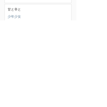
甘と辛と
少年少女
この頃
（388）
388件の記事
せいかつ部
（38）
38件の記事
お知らせ
（4）
4件の記事
少年少女
（147）
147件の記事
どうでもいいこと
（71）
71件の記事
ごはん
（18）
18件の記事
暮らす家
（17）
17件の記事
スナンタええとこ
（49）
49件の記事
食べるもの
（37）
37件の記事
本
（21）
21件の記事
仕事
（36）
36件の記事
エキサイティン
（9）
9件の記事
アレルギー
（2）
2件の記事
超夫婦
（6）
6件の記事