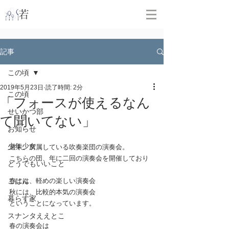
​
若林克友スナンタ製作所
記事
この頃
2019年5月23日
読了時間: 2分
この頃
「フォースが使えるなん
せいかつ部
て聞いてない」
お知らせ
少年少女
週末、所属している吹奏楽団の演奏会。
こちらの団、年に二回の演奏会を開催しており
どうでもいいこと
ごはん
春には、軽めの楽しい演奏会
秋には、比較的本気の演奏会
暮らす家
ということになっています。
スナンタええとこ
春の演奏会は