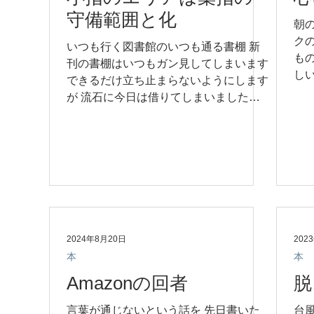
守備範囲と化
朝
ク
いつも行く図書館のいつも通る書棚 新
も
刊の書棚はいつもガン見してしまいます
し
できるだけ立ち止まらないようにします
「
が 流石に今日は借りてしまいました
機
「実寸大筋肉図鑑」 さて 我が家のきん
メ
にくん、長男は 筋トレが高じて、現在
てく
大学で筋肉を学んでいます...
2024年8月20日
202
本
本
Amazonの回者
脱
言葉が通じないという話を 先日書いた
台