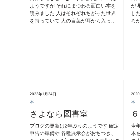
ようですが それにまつわる面白い本を
が
読みました 人はそれぞれちがった世界
し
を持っていて 人の言葉が耳から入って
ろ
きた時に その言葉を自分の世界で再現
い
し その再現した記憶を認知する 世界は
が
経験や想像の範囲で構成されるから み
館に
んな違うし...
2023年1月24日
202
本
本
さよなら図書室
６
ブログの更新は2年ぶりのようです 確定
今
申告の準備や 各種展示会がおちつき、
本