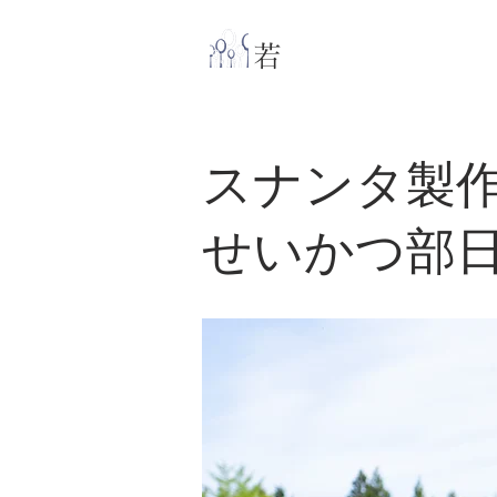
​
若林克友スナンタ
スナンタ製
せいかつ部