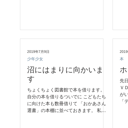
説を読むって面白いなぁ。 私は今39歳
クシ
ですが...
2019年7月9日
201
少年少女
本
沼にはまりに向かいま
ホ
す
先
Ｖ
ちょくちょく図書館で本を借ります。
が
自分の本を借りるついでに こどもたち
「
に向けた本も数冊借りて 「おかあさん
日
選書」の本棚に並べておきます。 私が
き
図書館に行く度に 選書は新しく入れ替
プバ
わるので こどもたちには好評です。 つ