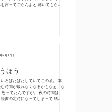
みを言ってごらんよと 聴いてもらえ
ら 何が欲しいと望もうか。 んー ク
リネットをメンテナンスに出したい。
て、かわいくない返答です。...
9年7月17日
うほう
ろいろばたばたしていてこの頃。 本
読む時間が取れなくなるかもなぁ、な
て 思ってたんですが。 夜の時間は、
う読書の定時になってしまって 結局
んでるなぁ、まぁいいか。 この頃自
が選ぶ本に飽き始めていて ノンフィ