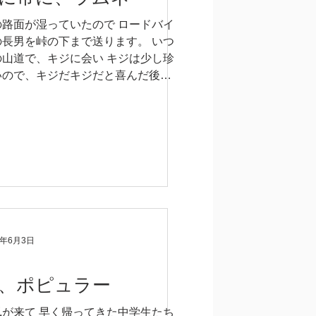
の路面が湿っていたので ロードバイ
の長男を峠の下まで送ります。 いつ
の山道で、キジに会い キジは少し珍
いので、キジだキジだと喜んだ後
朝からキジに会うって桃太郎かって」
嫌のよい私に 「いや桃太郎のキジは
スのイメージないけどね」 とか言っ
る長男。...
3年6月3日
、ポピュラー
風が来て 早く帰ってきた中学生たち