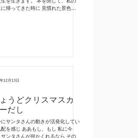
人生を生きます。 本を閉じて、私の
生に帰ってきた時に 見慣れた景色が
てつもなく平和に見えたり しあわせ
感じられたり 仕事があること、家族
いることに 悦びを感じたり 若林に恋
たくなったり...
9年12月13日
ょうどクリスマスカ
ーだし
かにサンタさんの動きが活発化してい
気配を感じ ああもし、もし 私に今
、サンタさんが何かくれるなら その