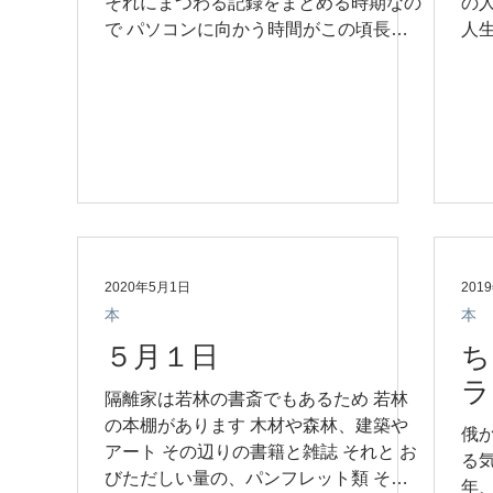
それにまつわる記録をまとめる時期なの
の
で パソコンに向かう時間がこの頃長い
人
のです そうすると つい余計なことをし
と
たくなります 余計なこと＝ブログの更
に
新 2年経ちましたので 一度書いておきま
が
すが...
をし
2020年5月1日
201
本
本
５月１日
ち
ラ
隔離家は若林の書斎でもあるため 若林
の本棚があります 木材や森林、建築や
俄
アート その辺りの書籍と雑誌 それと お
る
びただしい量の、パンフレット類 それ
年