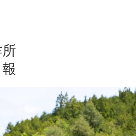
製作所
​ホーム
作品
コンセプト
材料
​製作所
作所
日報