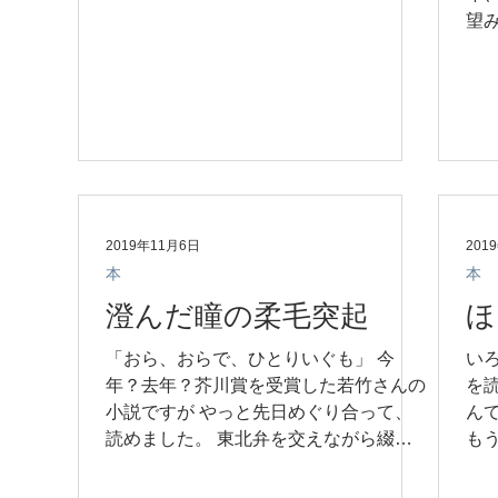
を閉じたファイルの数！ ああああああ
望
それ必要なの？ 時に勇気を持って尋ね
るな
てみるんですが 必要なんだそうです。...
ラ
極め
2019年11月6日
201
本
本
澄んだ瞳の柔毛突起
ほ
「おら、おらで、ひとりいぐも」 今
い
年？去年？芥川賞を受賞した若竹さんの
を
小説ですが やっと先日めぐり合って、
ん
読めました。 東北弁を交えながら綴ら
も
れる、女性の「老い」 これが定型の
読
「老い」からはみ出ることの快感。 小
分