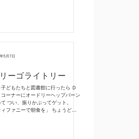
ョンを読んだりもしたんですが...
9年5月7日
リーゴライトリー
日子どもたちと図書館に行ったら Ｄ
Ｄコーナーにオードリーヘップバーン
いて つい、振りかぶってゲット。
ティファニーで朝食を」 ちょうど先
、原作を読んだばかり。 本のあとが
で、訳者の村上春樹氏が 映画のヘッ
ーンは、原作のホリーに...