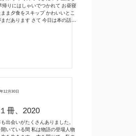
 早帰りにはしゃいでつかれて お昼寝
たまま夕食をスキップ かわいいとこ
がまだあります さて 今日は本の話を
いですか タイムリーな日本の受賞作
 ガンガン借りられた町の図書館が 閉
なって以来 この頃は、...
0年12月30日
１冊、2020
年も出会いがたくさんありました。
を開いている間 私は物語の登場人物