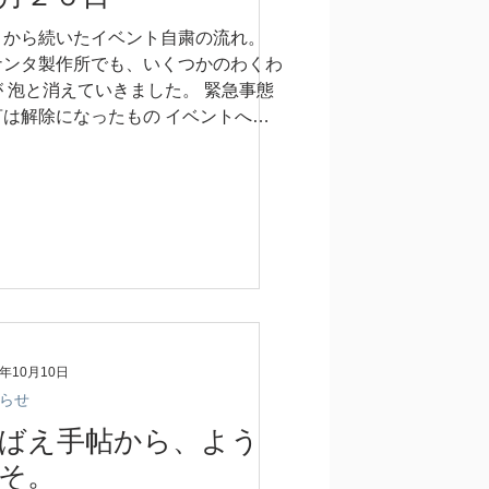
月から続いたイベント自粛の流れ。
ナンタ製作所でも、いくつかのわくわ
が 泡と消えていきました。 緊急事態
言は解除になったもの イベントへの
抗感は根強いかもしれず。 そんな中
れしいお誘いをいただきました。 隣
にある「増穂登り窯」での 作陶展に
も加え...
8年10月10日
らせ
ばえ手帖から、よう
そ。