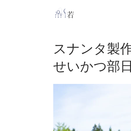
​
若林克友スナンタ
スナンタ製
せいかつ部