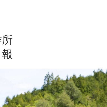
製作所
​ホーム
作品
コンセプト
材料
​製作所
作所
日報