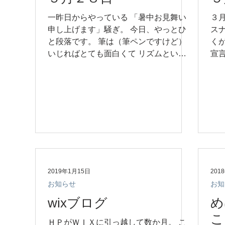
一昨日からやっている 「暑中お見舞い
３
申し上げます」騒ぎ。 今日、やっとひ
ス
と段落です。 筆は（筆ペンですけど）
く
いじればとても面白くて リズムという
宣
か呼吸というか それに、なんか 機嫌と
抵
か、力みとか 直通に表れてきて、愉快
う
です。 さて。 このアポイントメントギ
山
ャラリーは７月で...
若林
2019年1月15日
201
お知らせ
お知
wixブログ
め
こ
ＨＰがＷＩＸに引っ越して数か月。 こ