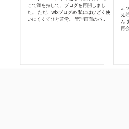
こで満を持して、ブログを再開しまし
よ
た。 ただ、wixブログめ 私にはひどく使
え
いにくくてひと苦労。 管理画面のバグ
ん
が止まらなかったり 反応が遅かったり
再
しょうがないからiPhoneのアプリ経由
た
で更新したり 四苦八苦です。 結局、こ
の度...